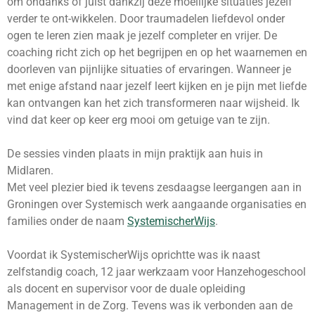
om ondanks of juist dankzij deze moeilijke situaties jezelf
verder te ont-wikkelen. Door traumadelen liefdevol onder
ogen te leren zien maak je jezelf completer en vrijer. De
coaching richt zich op het begrijpen en op het waarnemen en
doorleven van pijnlijke situaties of ervaringen. Wanneer je
met enige afstand naar jezelf leert kijken en je pijn met liefde
kan ontvangen kan het zich transformeren naar wijsheid. Ik
vind dat keer op keer erg mooi om getuige van te zijn.
De sessies vinden plaats in mijn praktijk aan huis in
Midlaren.
Met veel plezier bied ik tevens zesdaagse leergangen aan in
Groningen over Systemisch werk aangaande organisaties en
families onder de naam
SystemischerWijs
.
Voordat ik SystemischerWijs oprichtte was ik naast
zelfstandig coach, 12 jaar werkzaam voor Hanzehogeschool
als docent en supervisor voor de duale opleiding
Management in de Zorg. Tevens was ik verbonden aan de