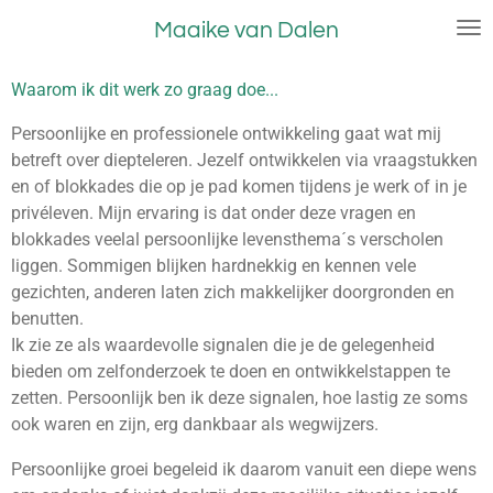
Ga
Maaike van Dalen
direct
naar
Waarom ik dit werk zo graag doe...
de
hoofdinhoud
Persoonlijke en professionele ontwikkeling gaat wat mij
betreft over diepteleren. Jezelf ontwikkelen via vraagstukken
en of blokkades die op je pad komen tijdens je werk of in je
privéleven. Mijn ervaring is dat onder deze vragen en
blokkades veelal persoonlijke levensthema´s verscholen
liggen. Sommigen blijken hardnekkig en kennen vele
gezichten, anderen laten zich makkelijker doorgronden en
benutten.
Ik zie ze als waardevolle signalen die je de gelegenheid
bieden om zelfonderzoek te doen en ontwikkelstappen te
zetten. Persoonlijk ben ik deze signalen, hoe lastig ze soms
ook waren en zijn, erg dankbaar als wegwijzers.
Persoonlijke groei begeleid ik daarom vanuit een diepe wens